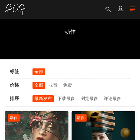
动作
标签
全部
价格
全部
收费
免费
排序
最新发布
下载最多
浏览最多
评论最多
动作
动作