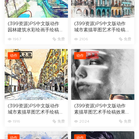
(399资源)PS中文版动作
(399资源)PS中文版动作
园林建筑水彩绘画手绘稿效
城市素描草图艺术手绘稿效
果后期原创插件滤镜 全网
果后期原创插件滤镜 全网
1967
免费
2106
免费
首发
首发
动作
动作
(399资源)PS中文版动作
(399资源)PS中文版动作
城市素描草图艺术手绘稿效
素描草图艺术手绘稿效果后
果后期原创插件滤镜 全网
期原创插件滤镜 全网首发
1916
免费
2024
免费
首发
动作
动作