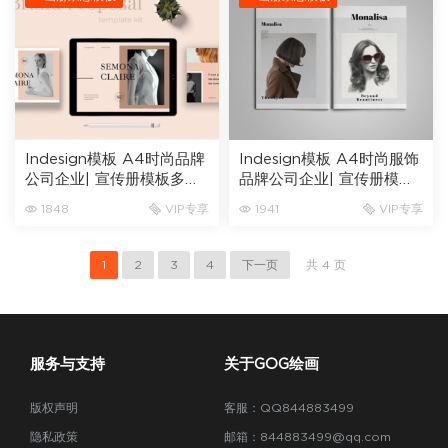
Indesign模板 A4时尚品牌
Indesign模板 A4时尚服饰
公司企业| 宣传册模板多用
品牌公司企业| 宣传册模板
途IPAD画册杂志模板24页
多用途VI手册画册杂志模板
1848
VIP专享
1941
VIP专享
PPT
18页
1
2
3
4
下一页
共 4 页
服务与支持
关于GOG绘画
版权声明
客服：QQ844883499
隐私政策
邮箱：844883499@qq.com