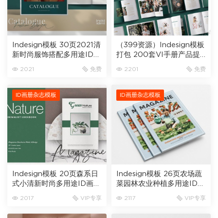
Indesign模板 30页2021清
（399资源）Indesign模板
新时尚服饰搭配多用途ID画
打包 200套VI手册产品提
册杂志模板D99
案杂志简历商业服装画册设
2021
免费
2201
免费
计素材
ID画册杂志模板
ID画册杂志模板
Indesign模板 20页森系日
Indesign模板 26页农场蔬
式小清新时尚多用途ID画册
菜园林农业种植多用途ID画
杂志模板A4
册杂志模板A4
2017
VIP专享
2117
VIP专享